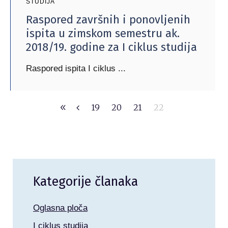
STUDIJA
Raspored završnih i ponovljenih
ispita u zimskom semestru ak.
2018/19. godine za I ciklus studija
Raspored ispita I ciklus
19
20
21
22
Kategorije članaka
Oglasna ploča
I ciklus studija