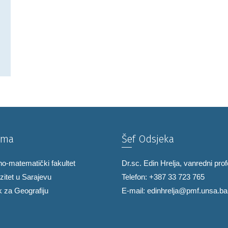
ama
Šef Odsjeka
no-matematički fakultet
Dr.sc. Edin Hrelja, vanredni pro
zitet u Sarajevu
Telefon: +387 33 723 765
 za Geografiju
E-mail:
edinhrelja@pmf.unsa.ba