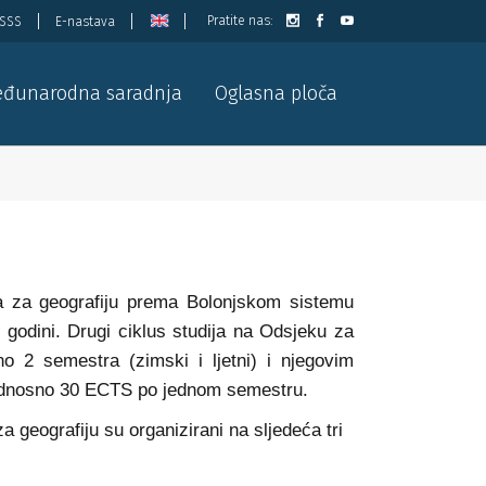
Pratite nas:
ISSS
E-nastava
đunarodna saradnja
Oglasna ploča
ka za geografiju prema Bolonjskom sistemu
godini. Drugi ciklus studija na Odsjeku za
no 2 semestra (zimski i ljetni) i njegovim
odnosno 30 ECTS po jednom semestru.
a geografiju su organizirani na sljedeća tri