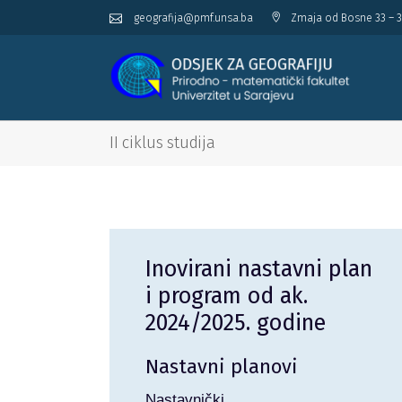
geografija@pmf.unsa.ba
Zmaja od Bosne 33 – 3
II ciklus studija
Inovirani nastavni plan
i program od ak.
2024/2025. godine
Nastavni planovi
Nastavnički