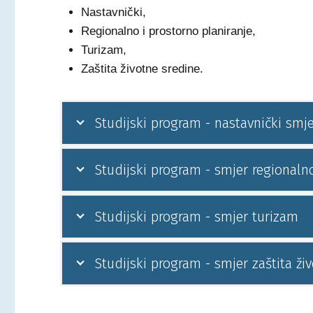
Nastavnički,
Regionalno i prostorno planiranje,
Turizam,
Zaštita životne sredine.
Studijski program - nastavnički smje
Studijski program - smjer regionalno
Studijski program - smjer turizam
Studijski program - smjer zaštita ži