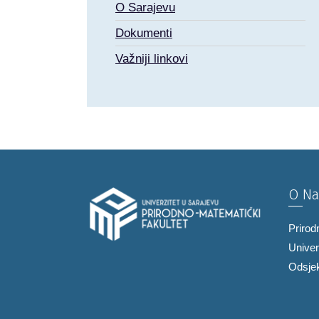
O Sarajevu
Dokumenti
Važniji linkovi
O N
Prirod
Univer
Odsjek