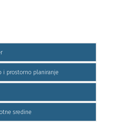
r
 i prostorno planiranje
votne sredine