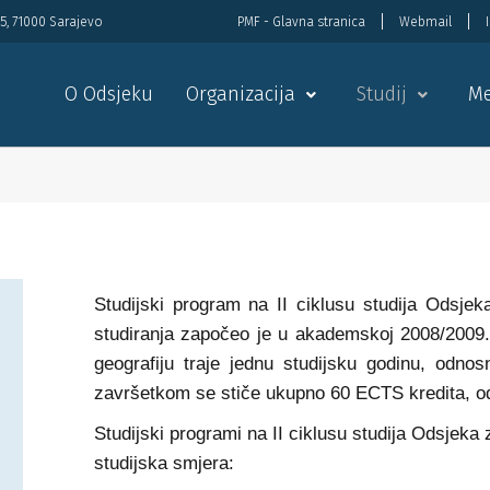
5, 71000 Sarajevo
PMF - Glavna stranica
Webmail
O Odsjeku
Organizacija
Studij
Me
Studijski program na II ciklusu studija Odsje
studiranja započeo je u akademskoj 2008/2009. 
geografiju traje jednu studijsku godinu, odnos
završetkom se stiče ukupno 60 ECTS kredita, 
Studijski programi na II ciklusu studija Odsjeka z
studijska smjera: