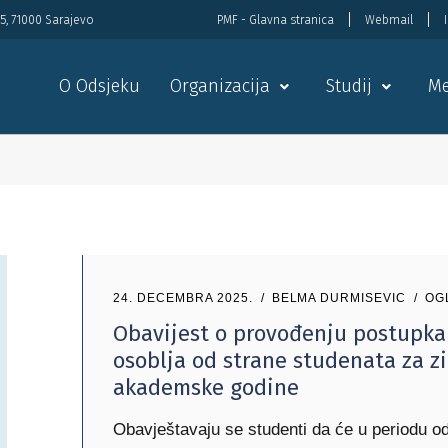
5, 71000 Sarajevo
PMF - Glavna stranica
Webmail
O Odsjeku
Organizacija
Studij
Me
24. DECEMBRA 2025.
BELMA DURMISEVIC
OG
Obavijest o provođenju postupka
osoblja od strane studenata za z
akademske godine
Obavještavaju se studenti da će u periodu o