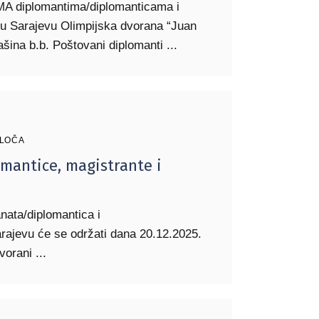
iplomantima/diplomanticama i
 u Sarajevu Olimpijska dvorana “Juan
ašina b.b. Poštovani diplomanti
PLOČA
omantice, magistrante i
nata/diplomantica i
arajevu će se održati dana 20.12.2025.
dvorani