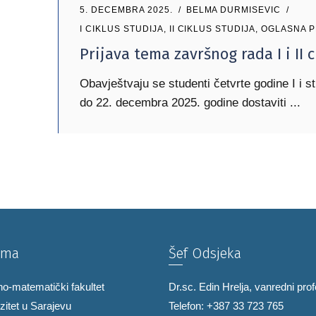
5. DECEMBRA 2025.
BELMA DURMISEVIC
I CIKLUS STUDIJA
,
II CIKLUS STUDIJA
,
OGLASNA 
Prijava tema završnog rada I i II 
Obavještvaju se studenti četvrte godine I i st
do 22. decembra 2025. godine dostaviti
ama
Šef Odsjeka
no-matematički fakultet
Dr.sc. Edin Hrelja, vanredni pro
zitet u Sarajevu
Telefon: +387 33 723 765