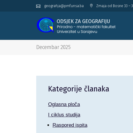
geografija@pmf.unsa.ba
Zmaja od Bosne 33 – 3
Decembar 2025
Kategorije članaka
Oglasna ploča
I ciklus studija
Raspored ispita