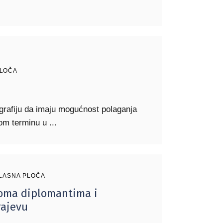
PLOČA
grafiju da imaju mogućnost polaganja
tnom terminu u
LASNA PLOČA
loma diplomantima i
rajevu