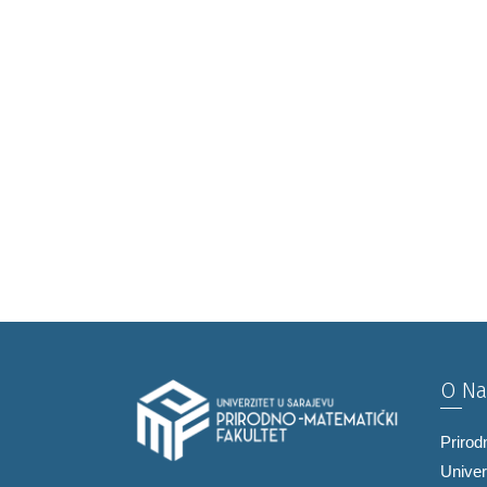
O N
Prirod
Univer