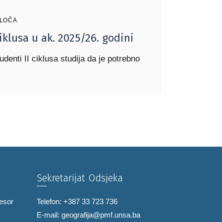
PLOČA
ciklusa u ak. 2025/26. godini
udenti II ciklusa studija da je potrebno
Sekretarijat Odsjeka
fesor
Telefon: +387 33 723 736
E-mail:
geografija@pmf.unsa.ba