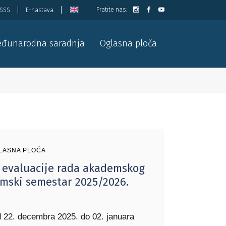
Pratite nas:
ISSS
E-nastava
đunarodna saradnja
Oglasna ploča
LASNA PLOČA
 evaluacije rada akademskog
imski semestar 2025/2026.
d 22. decembra 2025. do 02. januara