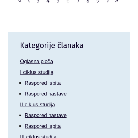
3
4
5
6
7
8
9
Kategorije članaka
Oglasna ploča
I ciklus studija
Raspored ispita
Raspored nastave
II ciklus studija
Raspored nastave
Raspored ispita
III ciklus studija