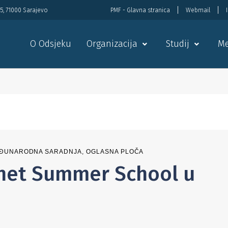
5, 71000 Sarajevo
PMF - Glavna stranica
Webmail
O Odsjeku
Organizacija
Studij
Me
ĐUNARODNA SARADNJA
,
OGLASNA PLOČA
net Summer School u