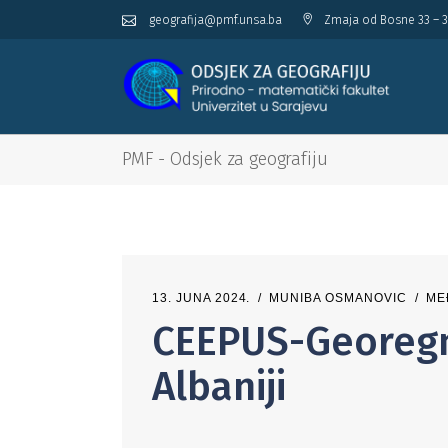
geografija@pmf.unsa.ba
Zmaja od Bosne 33 – 3
PMF - Odsjek za geografiju
13. JUNA 2024.
MUNIBA OSMANOVIC
ME
CEEPUS-Georeg
Albaniji