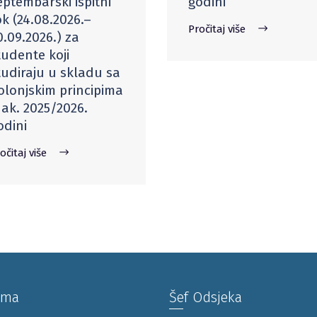
eptembarski ispitni
godini
ok (24.08.2026.–
Pročitaj više
0.09.2026.) za
tudente koji
tudiraju u skladu sa
olonjskim principima
 ak. 2025/2026.
odini
očitaj više
ama
Šef Odsjeka