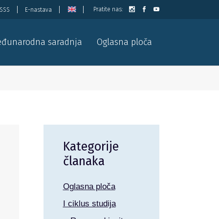
Pratite nas:
ISSS
E-nastava
đunarodna saradnja
Oglasna ploča
Kategorije
članaka
Oglasna ploča
I ciklus studija