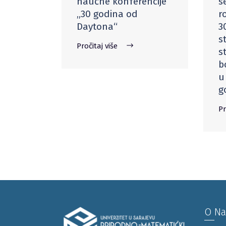
naučne konferencije
s
„30 godina od
r
Daytona“
3
s
Pročitaj više
s
b
u
g
Pr
O N