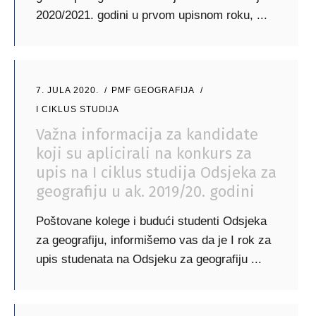
2020/2021. godini u prvom upisnom roku,
7. JULA 2020.
PMF GEOGRAFIJA
I CIKLUS STUDIJA
Važna informacija za kandidate
koji su aplicirali na konkurs za
upis na I ciklus studija Odsjeka za
geografiju u ak. 2019/20. godini
Poštovane kolege i budući studenti Odsjeka
za geografiju, informišemo vas da je I rok za
upis studenata na Odsjeku za geografiju