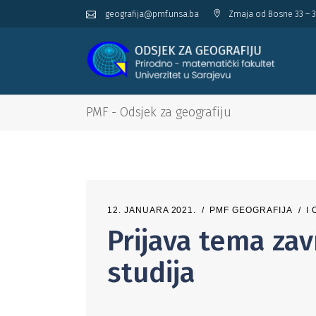
geografija@pmf.unsa.ba
Zmaja od Bosne 33 – 3
PMF - Odsjek za geografiju
12. JANUARA 2021.
PMF GEOGRAFIJA
I
Prijava tema zavr
studija