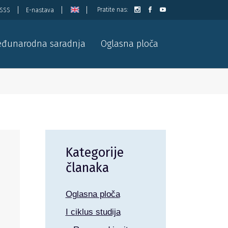
Pratite nas:
ISSS
E-nastava
đunarodna saradnja
Oglasna ploča
Kategorije
članaka
Oglasna ploča
I ciklus studija