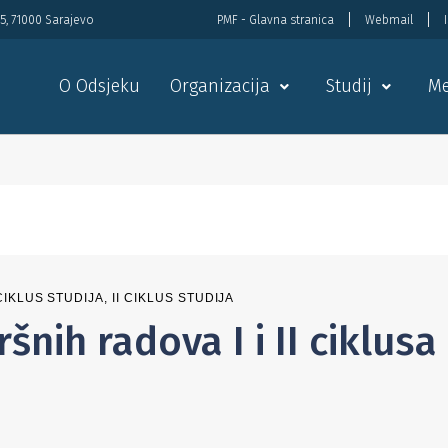
5, 71000 Sarajevo
PMF - Glavna stranica
Webmail
O Odsjeku
Organizacija
Studij
Me
 CIKLUS STUDIJA
,
II CIKLUS STUDIJA
šnih radova I i II ciklusa