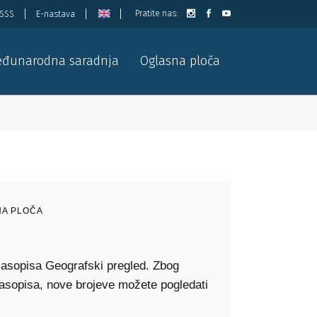
Pratite nas:
ISSS
E-nastava
đunarodna saradnja
Oglasna ploča
A PLOČA
časopisa Geografski pregled. Zbog
asopisa, nove brojeve možete pogledati