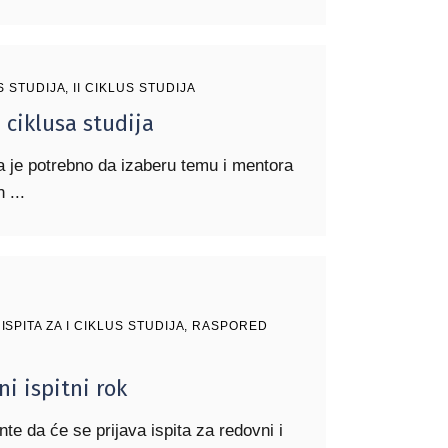
S STUDIJA
,
II CIKLUS STUDIJA
I ciklusa studija
a je potrebno da izaberu temu i mentora
ih
SPITA ZA I CIKLUS STUDIJA
,
RASPORED
ni ispitni rok
e da će se prijava ispita za redovni i