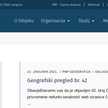
5, 71000 Sarajevo
PMF - Glavna stranica
Webmail
O Odsjeku
Organizacija
Studij
Me
22. JANUARA 2021.
PMF GEOGRAFIJA
OGLASN
Geografski pregled br. 42
Obavještavamo vas da je objavljen 42. broj 
privremene nefunkcionalnosti web stranice č