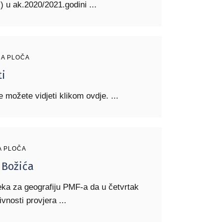
ok) u ak.2020/2021.godini
A PLOČA
ti
 možete vidjeti klikom ovdje.
A PLOČA
 Božića
ka za geografiju PMF-a da u četvrtak
ivnosti provjera