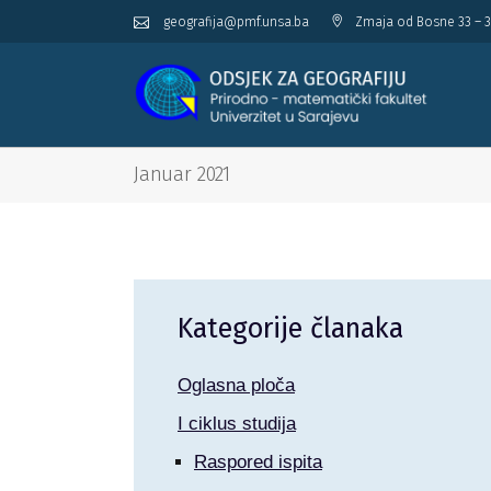
geografija@pmf.unsa.ba
Zmaja od Bosne 33 – 3
Januar 2021
Kategorije članaka
Oglasna ploča
I ciklus studija
Raspored ispita