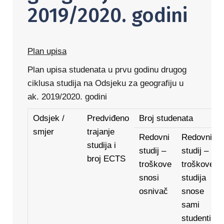
2019/2020. godini
Plan upisa
Plan upisa studenata u prvu godinu drugog
ciklusa studija na Odsjeku za geografiju u
ak. 2019/2020. godini
Odsjek /
Predviđeno
Broj studenata
smjer
trajanje
Redovni
Redovni
studija i
studij –
studij –
broj ECTS
troškove
troškove
snosi
studija
osnivač
snose
sami
studenti