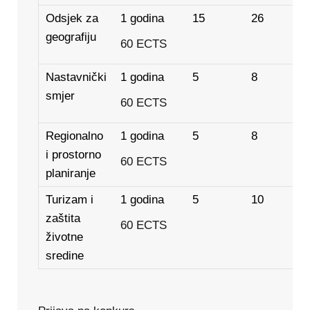
Odsjek za
1 godina
15
26
geografiju
60 ECTS
Nastavnički
1 godina
5
8
smjer
60 ECTS
Regionalno
1 godina
5
8
i prostorno
60 ECTS
planiranje
Turizam i
1 godina
5
10
zaštita
60 ECTS
životne
sredine