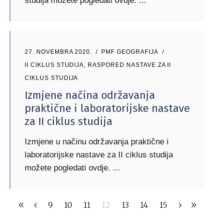
studija možete pogledati ovdje.
27. NOVEMBRA 2020.
PMF GEOGRAFIJA
II CIKLUS STUDIJA
,
RASPORED NASTAVE ZA II
CIKLUS STUDIJA
Izmjene načina održavanja
praktične i laboratorijske nastave
za II ciklus studija
Izmjene u načinu održavanja praktične i
laboratorijske nastave za II ciklus studija
možete pogledati ovdje.
9
10
11
12
13
14
15