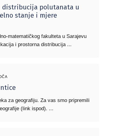
a distribucija polutanata u
uelno stanje i mjere
odno-matematičkog fakulteta u Sarajevu
ikacija i prostorna distribucija
OČA
entice
eka za geografiju. Za vas smo pripremili
eografije (link ispod).