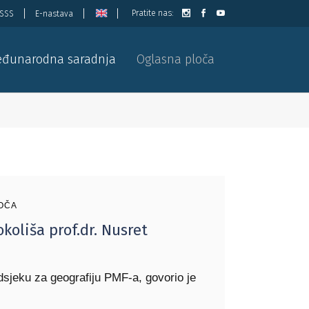
Pratite nas:
ISSS
E-nastava
đunarodna saradnja
Oglasna ploča
OČA
koliša prof.dr. Nusret
dsjeku za geografiju PMF-a, govorio je