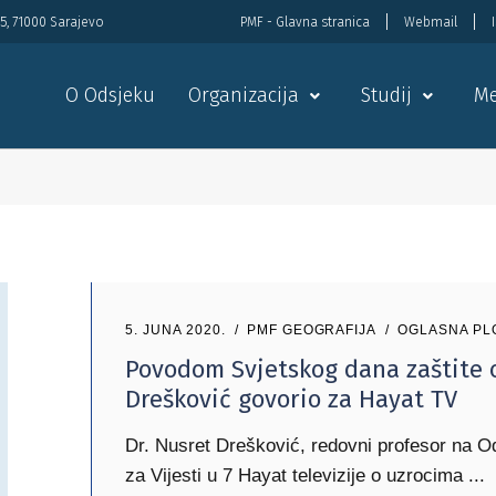
5, 71000 Sarajevo
PMF - Glavna stranica
Webmail
O Odsjeku
Organizacija
Studij
Me
5. JUNA 2020.
PMF GEOGRAFIJA
OGLASNA PL
Povodom Svjetskog dana zaštite o
Drešković govorio za Hayat TV
Dr. Nusret Drešković, redovni profesor na O
za Vijesti u 7 Hayat televizije o uzrocima