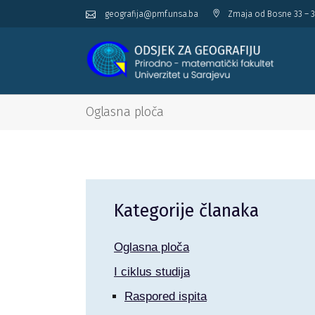
geografija@pmf.unsa.ba
Zmaja od Bosne 33 – 3
Oglasna ploča
Kategorije članaka
Oglasna ploča
I ciklus studija
Raspored ispita