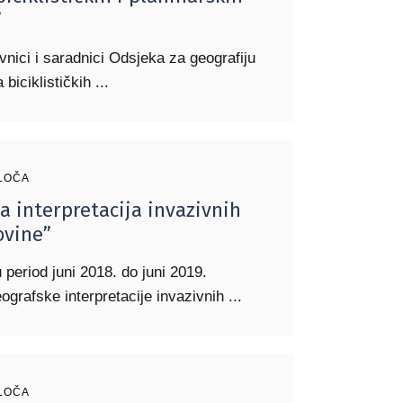
”
vnici i saradnici Odsjeka za geografiju
a biciklističkih
LOČA
ka interpretacija invazivnih
ovine”
 period juni 2018. do juni 2019.
geografske interpretacije invazivnih
LOČA