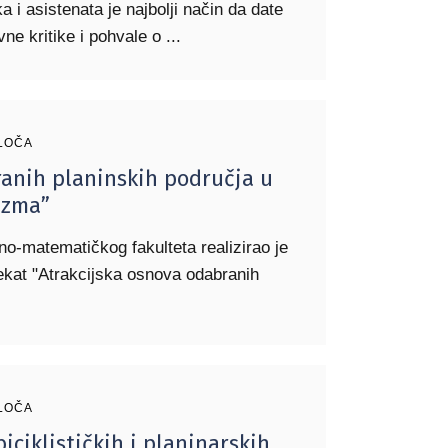
 i asistenata je najbolji način da date
vne kritike i pohvale o
LOČA
ranih planinskih područja u
izma”
no-matematičkog fakulteta realizirao je
ekat "Atrakcijska osnova odabranih
LOČA
biciklističkih i planinarskih