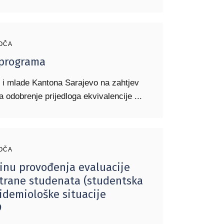
OČA
 programa
 i mlade Kantona Sarajevo na zahtjev
 odobrenje prijedloga ekvivalencije
OČA
inu provođenja evaluacije
strane studenata (studentska
idemiološke situacije
-19