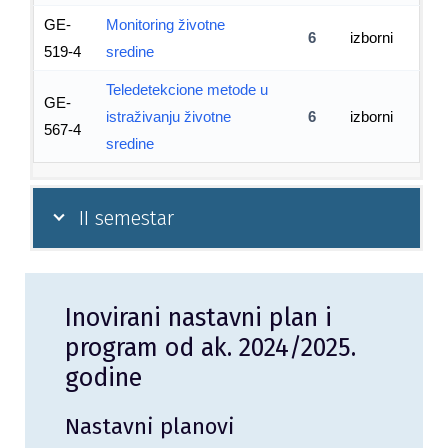
GE-
Monitoring životne
6
izborni
519-4
sredine
Teledetekcione metode u
GE-
istraživanju životne
6
izborni
567-4
sredine
II semestar
Inovirani nastavni plan i
program od ak. 2024/2025.
godine
Nastavni planovi