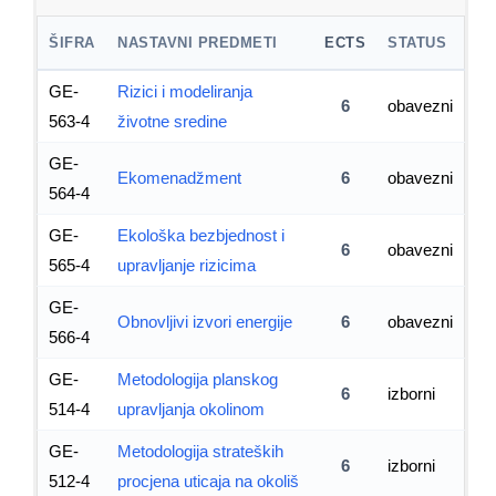
ŠIFRA
NASTAVNI PREDMETI
ECTS
STATUS
GE-
Rizici i modeliranja
6
obavezni
563-4
životne sredine
GE-
Ekomenadžment
6
obavezni
564-4
GE-
Ekološka bezbjednost i
6
obavezni
565-4
upravljanje rizicima
GE-
Obnovljivi izvori energije
6
obavezni
566-4
GE-
Metodologija planskog
6
izborni
514-4
upravljanja okolinom
GE-
Metodologija strateških
6
izborni
512-4
procjena uticaja na okoliš